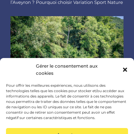
l’Aveyron ? Pourquoi choisir Variation Sport Nature
Gérer le consentement aux
cookies
Location canoë à Saint-Antonin-Noble-
Pour offrir les meilleures expériences, nous utilisons des
technologies telles que les cookies pour stocker et/ou accéder aux
Val : comment choisir votre parcours ?
informations des appareils. Le fait de consentir à ces technologies
nous permettra de traiter des données telles que le comportement
Location canoe à Saint Antonin Noble Val Location
de navigation ou les ID uniques sur ce site. Le fait de ne pas
consentir ou de retirer son consentement peut avoir un effet
de Canoë Kayak à Saint-Antoni-Noble-Val :
négatif sur certaines caractéristiques et fonctions.
comment choisir votre parcours ? Situé
Variation – Location Canoë Kayak Paddle Bouée –