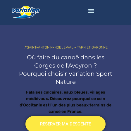
📍SAINT-ANTONIN-NOBLE-VAL - TARN ET GARONNE
Où faire du canoë dans les
Gorges de l'Aveyron ?
Pourquoi choisir Variation Sport
Nature
Falaises calcaires, eaux bleues, villages
médiévaux. Découvrez pourquoi ce coin
d'Occitanie est l'un des plus beaux terrains de
canoë en France.
RESERVER MA DESCENTE