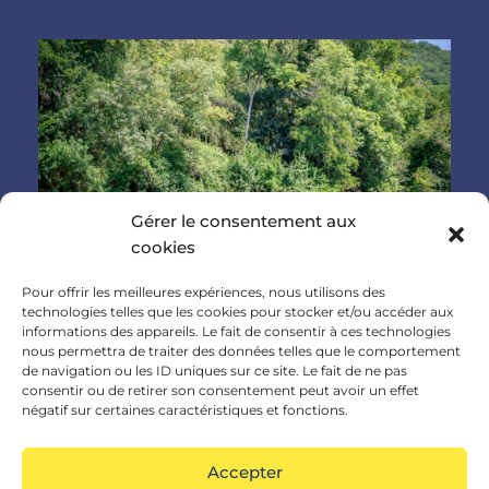
Gérer le consentement aux
cookies
Location canoë à Saint-Antonin-Noble-
Pour offrir les meilleures expériences, nous utilisons des
technologies telles que les cookies pour stocker et/ou accéder aux
Val : comment choisir votre parcours ?
informations des appareils. Le fait de consentir à ces technologies
nous permettra de traiter des données telles que le comportement
Location canoe à Saint Antonin Noble Val Location
de navigation ou les ID uniques sur ce site. Le fait de ne pas
consentir ou de retirer son consentement peut avoir un effet
de Canoë Kayak à Saint-Antoni-Noble-Val :
négatif sur certaines caractéristiques et fonctions.
comment choisir votre parcours ? Situé
Variation – Location Canoë Kayak Paddle Bouée –
Accepter
Saint Antonin Noble Val – 82