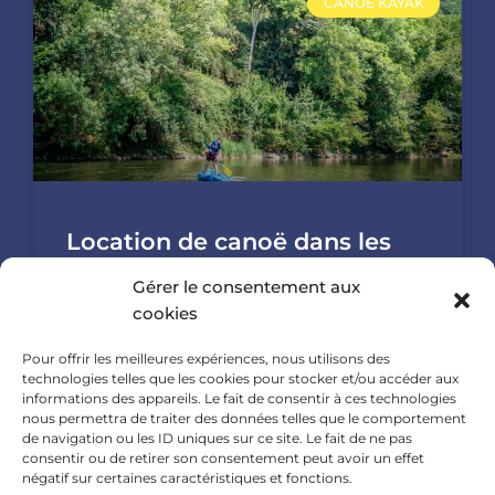
CANOE KAYAK
Location de canoë dans les
gorges de l’Aveyron : parcours
Gérer le consentement aux
de 11km
cookies
🛶 Location de canoë dans les gorges de
Pour offrir les meilleures expériences, nous utilisons des
technologies telles que les cookies pour stocker et/ou accéder aux
l’Aveyron : découvrez un parcours de 11 km
informations des appareils. Le fait de consentir à ces technologies
inoubliable Vous cherchez une
nous permettra de traiter des données telles que le comportement
de navigation ou les ID uniques sur ce site. Le fait de ne pas
consentir ou de retirer son consentement peut avoir un effet
négatif sur certaines caractéristiques et fonctions.