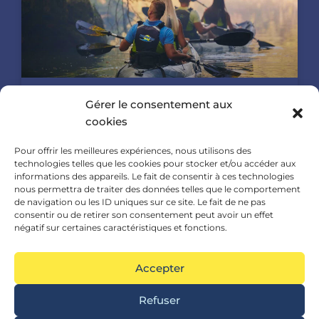
Gérer le consentement aux
Location de canoë Kayak
cookies
Variation Sports Nature Location Canoe –
Pour offrir les meilleures expériences, nous utilisons des
technologies telles que les cookies pour stocker et/ou accéder aux
Kayak Saint Antonin Noble Val Canoë – Kayak
informations des appareils. Le fait de consentir à ces technologies
Vous souhaitez faire une descente en
nous permettra de traiter des données telles que le comportement
de navigation ou les ID uniques sur ce site. Le fait de ne pas
consentir ou de retirer son consentement peut avoir un effet
négatif sur certaines caractéristiques et fonctions.
Variation – Location Canoë Kayak Paddle Bouée –
Accepter
Saint Antonin Noble Val – 82
Refuser